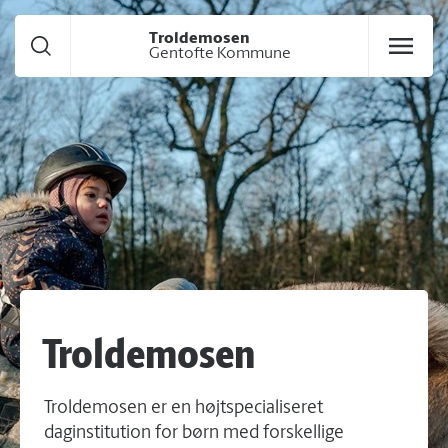
Gå til hoved indhold
Troldemosen
Gentofte Kommune
Troldemosen
Troldemosen er en højtspecialiseret
daginstitution for børn med forskellige