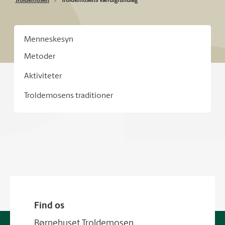
Troldemosen
Troldemosens værdigrundlag
Menneskesyn
Metoder
Aktiviteter
Troldemosens traditioner
Find os
Børnehuset Troldemosen