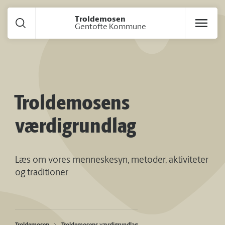
Gå til hoved indhold
Troldemosen
Gentofte Kommune
Troldemosens
værdigrundlag
Læs om vores menneskesyn, metoder, aktiviteter
og traditioner