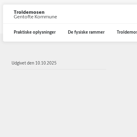
Troldemosen
Gentofte Kommune
Praktiske oplysninger
De fysiske rammer
Troldemos
Gå til hoved indhold
Udgivet den
10.10.2025