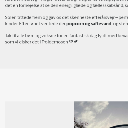
det en fornøjelse at se den energi, glæde og fællesskabsånd,
Solen tittede frem og gav os det skønneste efterårsvejr – perfek
kinder. Efter løbet ventede der
popcorn og saftevand
, og ste
Tak til alle børn og voksne for en fantastisk dag fyldt med b
som vi elsker det i Troldemosen 💚🍂