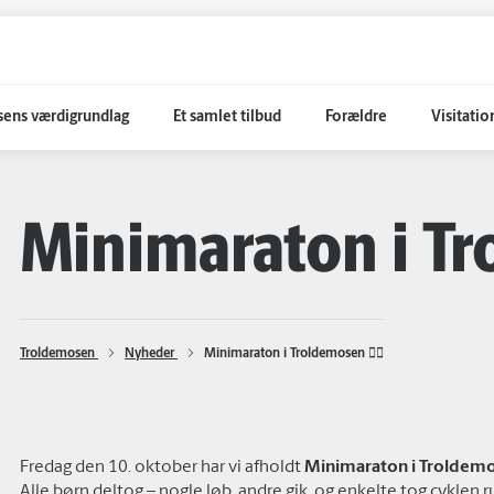
ens værdigrundlag
Et samlet tilbud
Forældre
Visitatio
Minimaraton i Tro
Troldemosen 
Nyheder 
Minimaraton i Troldemosen 🏃‍♂️
Fredag den 10. oktober har vi afholdt
Minimaraton
i Troldem
Alle børn deltog – nogle løb, andre gik, og enkelte tog cyklen