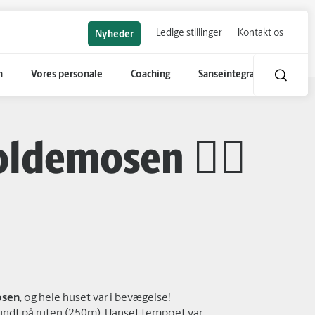
Ledige stillinger
Kontakt os
Nyheder
n
Vores personale
Coaching
Sanseintegration
ldemosen 🏃‍♂️
osen
, og hele huset var i bevægelse!
 rundt på ruten (250m). Uanset tempoet var